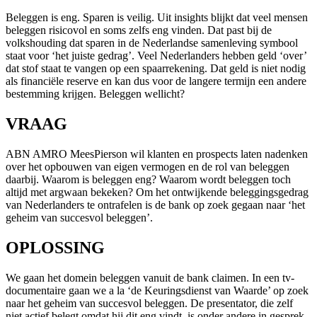
Beleggen is eng. Sparen is veilig. Uit insights blijkt dat veel mensen
beleggen risicovol en soms zelfs eng vinden. Dat past bij de
volkshouding dat sparen in de Nederlandse samenleving symbool
staat voor ‘het juiste gedrag’. Veel Nederlanders hebben geld ‘over’
dat stof staat te vangen op een spaarrekening. Dat geld is niet nodig
als financiële reserve en kan dus voor de langere termijn een andere
bestemming krijgen. Beleggen wellicht?
VRAAG
ABN AMRO MeesPierson wil klanten en prospects laten nadenken
over het opbouwen van eigen vermogen en de rol van beleggen
daarbij. Waarom is beleggen eng? Waarom wordt beleggen toch
altijd met argwaan bekeken? Om het ontwijkende beleggingsgedrag
van Nederlanders te ontrafelen is de bank op zoek gegaan naar ‘het
geheim van succesvol beleggen’.
OPLOSSING
We gaan het domein beleggen vanuit de bank claimen. In een tv-
documentaire gaan we a la ‘de Keuringsdienst van Waarde’ op zoek
naar het geheim van succesvol beleggen. De presentator, die zelf
niet actief belegt omdat hij dit eng vindt, is onder andere in gesprek