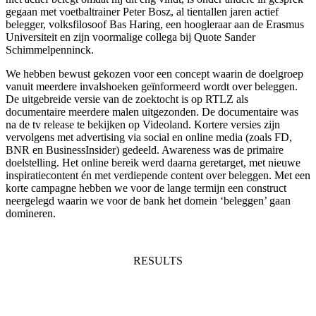
gegaan met voetbaltrainer Peter Bosz, al tientallen jaren actief
belegger, volksfilosoof Bas Haring, een hoogleraar aan de Erasmus
Universiteit en zijn voormalige collega bij Quote Sander
Schimmelpenninck.
We hebben bewust gekozen voor een concept waarin de doelgroep
vanuit meerdere invalshoeken geïnformeerd wordt over beleggen.
De uitgebreide versie van de zoektocht is op RTLZ als
documentaire meerdere malen uitgezonden. De documentaire was
na de tv release te bekijken op Videoland. Kortere versies zijn
vervolgens met advertising via social en online media (zoals FD,
BNR en BusinessInsider) gedeeld. Awareness was de primaire
doelstelling. Het online bereik werd daarna geretarget, met nieuwe
inspiratiecontent én met verdiepende content over beleggen. Met een
korte campagne hebben we voor de lange termijn een construct
neergelegd waarin we voor de bank het domein ‘beleggen’ gaan
domineren.
RESULTS
28