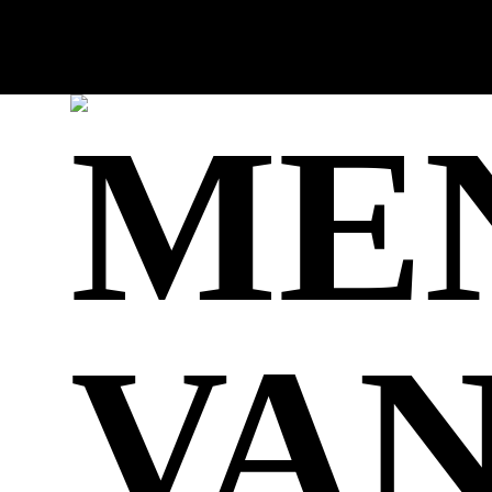
ME
VA