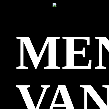
ME
VA