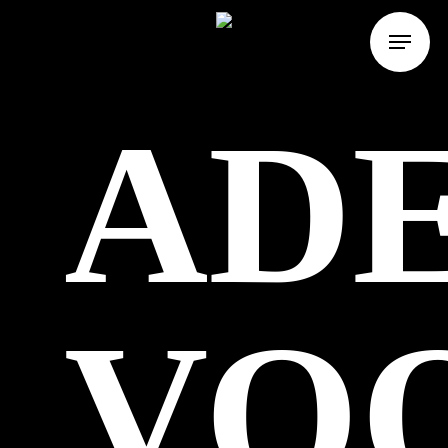
AD
VO