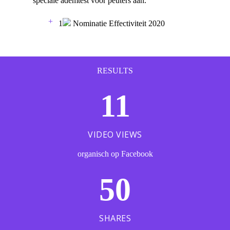
speciale ademtest voor peuters aan.
1
Nominatie
Effectiviteit
2020
RESULTS
11
VIDEO VIEWS
organisch op Facebook
50
SHARES