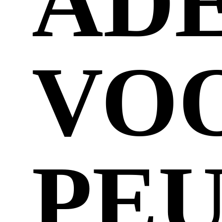
AD
VO
PE