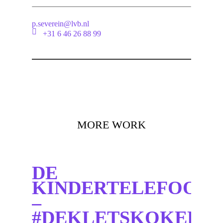
p.severein@lvb.nl
+31 6 46 26 88 99
MORE WORK
DE
KINDERTELEFOON
–
#DEKLETSKOKER