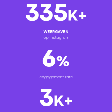
335
K+
WEERGAVEN
op Instagram
6
%
engagement rate
3
K+