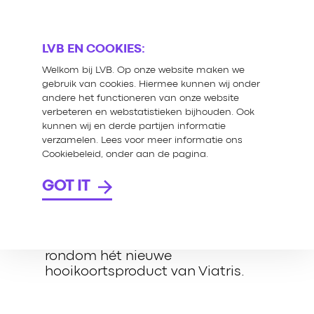
LVB EN COOKIES:
Welkom bij LVB. Op onze website maken we
gebruik van cookies. Hiermee kunnen wij onder
andere het functioneren van onze website
verbeteren en webstatistieken bijhouden. Ook
kunnen wij en derde partijen informatie
#BAALMOMENT
verzamelen. Lees voor meer informatie ons
Cookiebeleid, onder aan de pagina.
GOT IT
Een influencercampagne als
middel voor meer bekendheid
rondom hét nieuwe
hooikoortsproduct van Viatris.