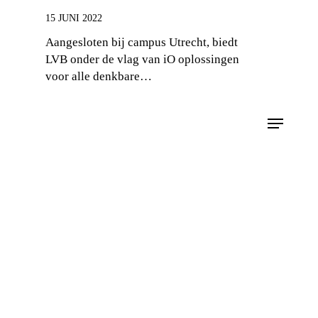
15 JUNI 2022
Aangesloten bij campus Utrecht, biedt
LVB onder de vlag van iO oplossingen
voor alle denkbare…
Laat je
Horen!
Wil jij aan de slag met podcasts? Benieuwd naar