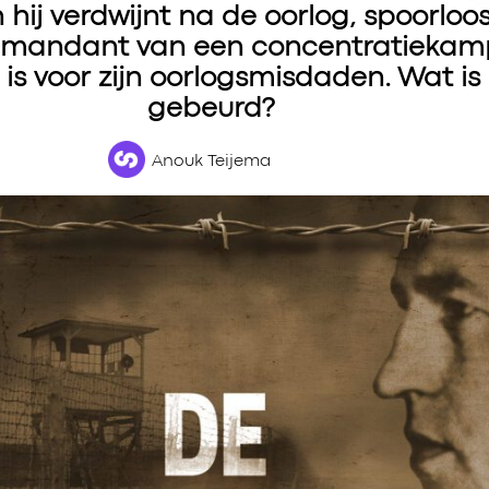
ij verdwijnt na de oorlog, spoorloos
mandant van een concentratiekamp
d is voor zijn oorlogsmisdaden. Wat i
gebeurd?
Anouk Teijema