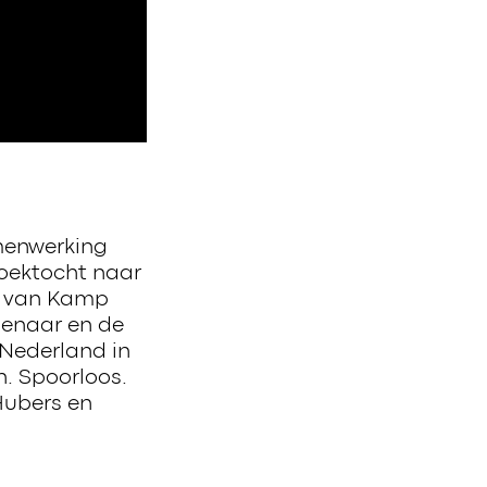
menwerking
oektocht naar
h van Kamp
denaar en de
 Nederland in
h. Spoorloos.
Hubers en