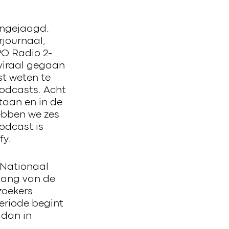
angejaagd.
rjournaal,
O Radio 2-
viraal gegaan
t weten te
Podcasts. Acht
taan en in de
ebben we zes
odcast is
fy.
 Nationaal
gang van de
zoekers
eriode begint
 dan in