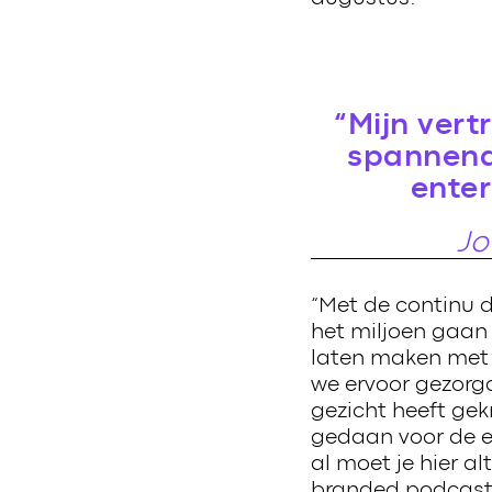
“Mijn vert
spannend 
ente
Jo
“Met de continu 
het miljoen gaan 
laten maken met
we ervoor gezorg
gezicht heeft gek
gedaan voor de 
al moet je hier a
branded podcast v