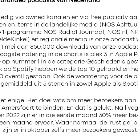
e branded podcasts van Nederland
ledig via owned kanalen en via free publicity a
len en items in de landelijke media (NOS Achtuu
 1-programma NOS Radio1 Journaal, NOS.nl, NP
deKinkel) en regionale media is onze podcast 
 1 mei dan 850.000 downloads van onze podcas
hoogste notering in de charts is plek 3 in Apple 
op nummer 1 in de categorie Geschiedenis ges
Ook op Spotify hebben we de top 10 gehaald en h
0 overall gestaan. Ook de waardering voor de p
gemiddeld uit 5 sterren in zowel Apple als Spoti
 het enige. Het doel was om meer bezoekers aan
ersfoort te binden. En dat is gelukt. Na live
r 2022 zijn er in die eerste maand 30% meer be
 een maand ervoor. Waar normaal de ‘rustige’ p
zijn er in oktober zelfs meer bezoekers geweest