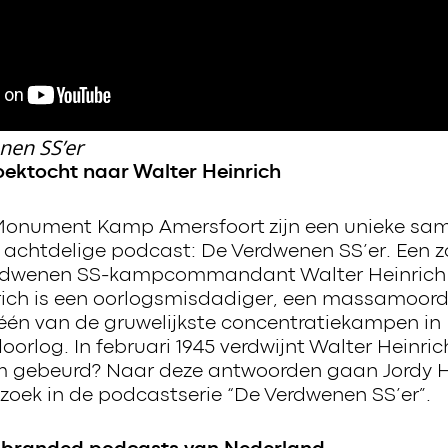
nen SS’er
oektocht naar Walter Heinrich
Monument Kamp Amersfoort zijn een unieke sa
achtdelige podcast: De Verdwenen SS’er. Een z
erdwenen SS-kampcommandant Walter Heinric
rich is een oorlogsmisdadiger, een massamoor
één van de gruwelijkste concentratiekampen in
orlog. In februari 1945 verdwijnt Walter Heinric
m gebeurd? Naar deze antwoorden gaan Jordy 
p zoek in de podcastserie “De Verdwenen SS’er”.