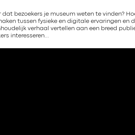
or dat bezoekers je museum weten te vinden? H
ken tussen fysieke en digitale ervaringen en di
nhoudelijk verhaal vertellen aan een breed pub
ers interesseren…