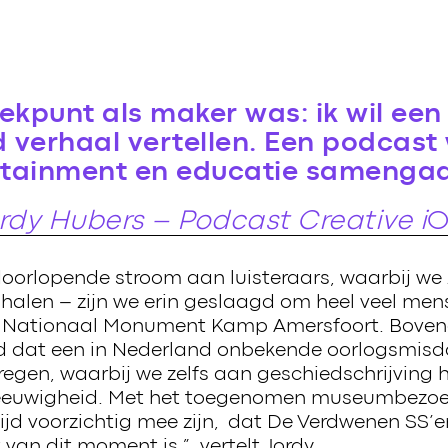
rekpunt als maker was: ik wil ee
verhaal vertellen. Een podcast
rtainment en educatie samengaa
rdy Hubers – Podcast Creative i
doorlopende stroom aan luisteraars, waarbij we
halen – zijn we erin geslaagd om heel veel men
 Nationaal Monument Kamp Amersfoort. Boven
d dat een in Nederland onbekende oorlogsmisd
regen, waarbij we zelfs aan geschiedschrijving
eeuwigheid. Met het toegenomen museumbezoek
ltijd voorzichtig mee zijn, dat De Verdwenen SS’e
an dit moment is.”, vertelt Jordy.