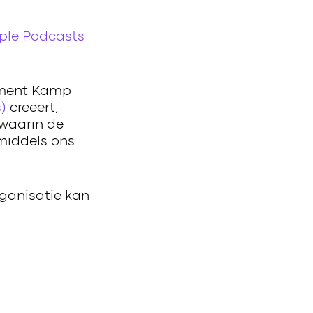
ple Podcasts
ument Kamp
)
creëert,
 waarin de
middels ons
ganisatie kan