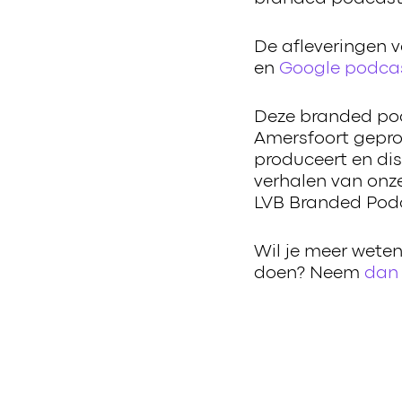
De afleveringen v
en
Google podca
Deze branded po
Amersfoort gepr
produceert en di
verhalen van onz
LVB Branded Podc
Wil je meer wete
doen? Neem
dan 