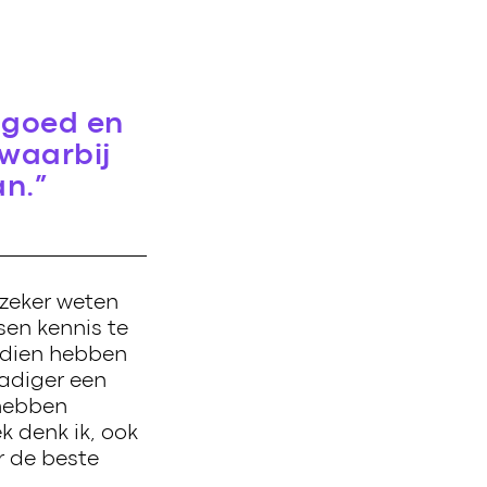
n goed en
 waarbij
n.”
O
 zeker weten
sen kennis te
dien hebben
adiger een
 hebben
 denk ik, ook
r de beste