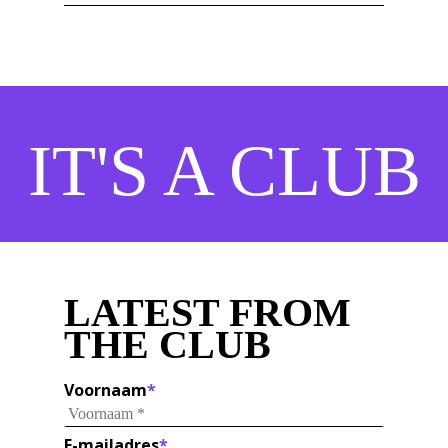
IT'S A CLUB
LATEST FROM
THE CLUB
Voornaam
*
E-mailadres
*