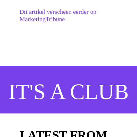
Dit artikel verscheen eerder op
MarketingTribune
IT'S A CLUB
LATEST FROM