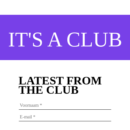
IT'S A CLUB
LATEST FROM
THE CLUB
Voornaam
*
E-
mailadres
*