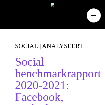
4
SOCIAL
| ANALYSEERT
Social
benchmarkrapport
2020-2021:
Facebook,