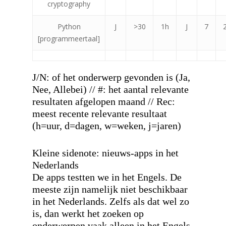
cryptography
Python
J
>30
1h
J
7
[programmeertaal]
J/N: of het onderwerp gevonden is (Ja,
Nee, Allebei) // #: het aantal relevante
resultaten afgelopen maand // Rec:
meest recente relevante resultaat
(h=uur, d=dagen, w=weken, j=jaren)
Kleine sidenote: nieuws-apps in het
Nederlands
De apps testten we in het Engels. De
meeste zijn namelijk niet beschikbaar
in het Nederlands. Zelfs als dat wel zo
is, dan werkt het zoeken op
onderwerpen vaak alleen in het Engels.