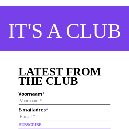
IT'S A CLUB
LATEST FROM
THE CLUB
Voornaam
*
E-mailadres
*