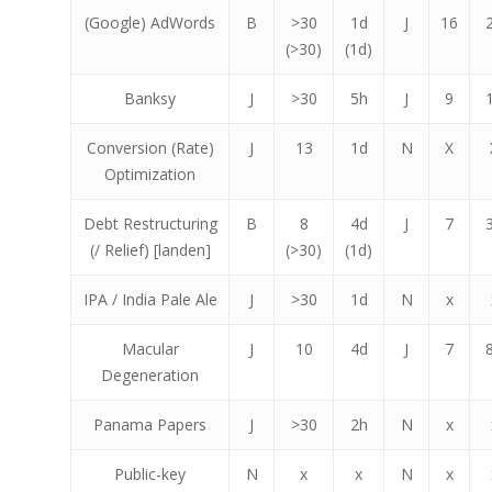
(Google) AdWords
B
>30
1d
J
16
(>30)
(1d)
Banksy
J
>30
5h
J
9
Conversion (Rate)
J
13
1d
N
X
Optimization
Debt Restructuring
B
8
4d
J
7
(/ Relief) [landen]
(>30)
(1d)
IPA / India Pale Ale
J
>30
1d
N
x
Macular
J
10
4d
J
7
Degeneration
Panama Papers
J
>30
2h
N
x
Public-key
N
x
x
N
x