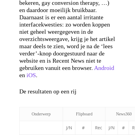
bekeren, gay conversion therapy, …)
en daardoor moeilijk bruikbaar.
Daarnaast is er een aantal irritante
interfacekwesties: zo worden koppen
niet geheel weergegeven in de
overzichtsweergave, krijg je het artikel
maar deels te zien, word je na de ‘lees
verder’-knop doorgestuurd naar de
website en is Recent News niet te
gebruiken vanuit een browser.
Android
en
iOS
.
De resultaten op een rij
Onderwerp
Flipboard
News360
J/N
#
Rec
J/N
#
R