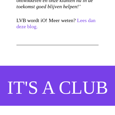
ontwikkelen en onze klanten nu in de
toekomst goed blijven helpen!’
LVB wordt iO! Meer weten?
Lees dan
deze blog.
IT'S A CLUB