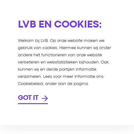
LVB EN COOKIES:
Welkom bij LVB. Op onze website maken we
E TWEE
gebruik van cookies. Hiermee kunnen wij onder
andere het functioneren van onze website
verbeteren en webstatistieken bijhouden. Ook
EN EN
kunnen wij en derde partijen informatie
verzamelen. Lees voor meer informatie ons
Cookiebeleid, onder aan de pagina.
n het verschil.
GOT IT
e uit de YouTube
e…