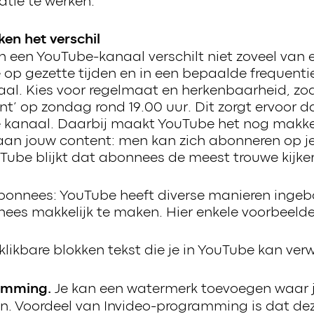
tie te werken.
n het verschil
 een YouTube-kanaal verschilt niet zoveel van 
e op gezette tijden en in een bepaalde frequenti
aal. Kies voor regelmaat en herkenbaarheid, zoa
’ op zondag rond 19.00 uur. Dit zorgt ervoor 
 kanaal. Daarbij maakt YouTube het nog makke
 aan jouw content: men kan zich abonneren op je
Tube blijkt dat abonnees de meest trouwe kijkers
 abonnees: YouTube heeft diverse manieren ing
ees makkelijk te maken. Hier enkele voorbeelde
likbare blokken tekst die je in YouTube kan ver
Je kan een watermerk toevoegen waar j
ramming.
en. Voordeel van Invideo-programming is dat de