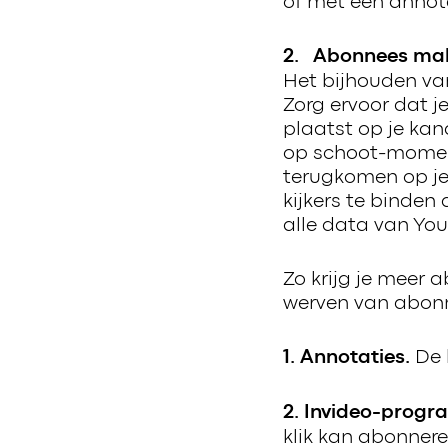
of met een annota
2. Abonnees make
Het bijhouden van
Zorg ervoor dat j
plaatst op je kan
op schoot-moment
terugkomen op je
kijkers te binden
alle data van You
Zo krijg je meer
werven van abonn
De k
1. Annotaties.
2. Invideo-prog
klik kan abonner