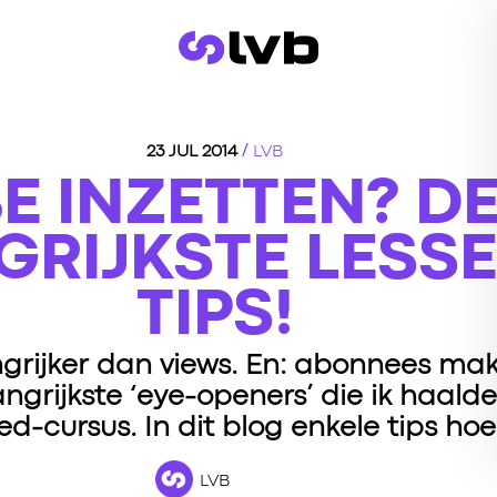
/
23 JUL 2014
LVB
E INZETTEN? D
GRIJKSTE LESS
TIPS!
grijker dan views. En: abonnees make
angrijkste ‘eye-openers’ die ik haald
ied-cursus. In dit blog enkele tips ho
LVB