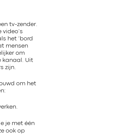
een tv-zender.
e video’s
ls het ‘bord
dat mensen
lijker om
 kanaal. Uit
 zijn.
ebouwd om het
n:
werken.
e je met één
ze ook op