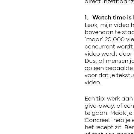
direct inzetbaar 
1. Watch time is 
Leuk, mijn video 
bovenaan te staa
‘maar’ 20.000 vie
concurrent wordt 
video wordt door
Dus: of mensen jo
op een bepaalde v
voor dat je teks
video.
Een tip: werk aan
give-away, of een
te gaan. Maak je 
Concreet: heb je 
het recept zit. B