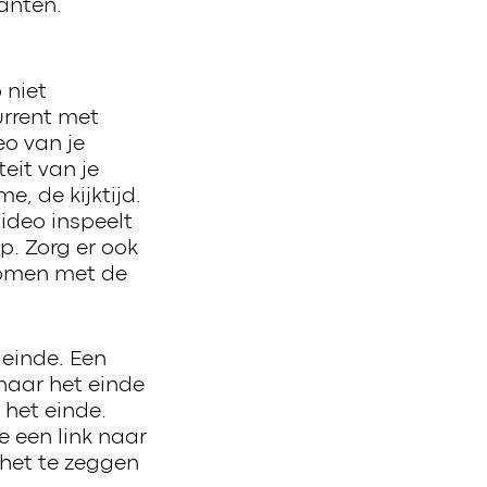
lanten.
 niet
urrent met
eo van je
eit van je
, de kijktijd.
ideo inspeelt
p. Zorg er ook
komen met de
 einde. Een
naar het einde
 het einde.
e een link naar
 het te zeggen