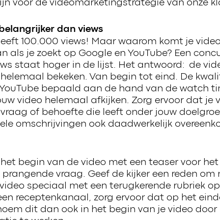
zijn voor de videomarketingstrategie van onze k
belangrijker dan views
heeft 100.000 views! Maar waarom komt je video
n als je zoekt op Google en YouTube? Een conc
ws staat hoger in de lijst. Het antwoord: de vid
helemaal bekeken. Van begin tot eind. De kwalit
 YouTube bepaald aan de hand van de watch time
uw video helemaal afkijken. Zorg ervoor dat je v
raag of behoefte die leeft onder jouw doelgroe
tuele omschrijvingen ook daadwerkelijk overeen
 het begin van de video met een teaser voor het
 prangende vraag. Geef de kijker een reden om 
video speciaal met een terugkerende rubriek op
een receptenkanaal, zorg ervoor dat op het eind
enoem dit dan ook in het begin van je video door