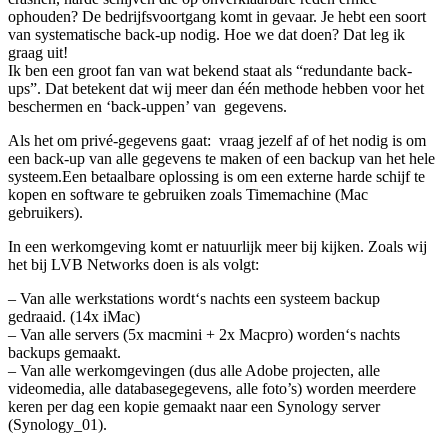
ophouden? De bedrijfsvoortgang komt in gevaar. Je hebt een soort
van systematische back-up nodig. Hoe we dat doen? Dat leg ik
graag uit!
Ik ben een groot fan van wat bekend staat als “redundante back-
ups”. Dat betekent dat wij meer dan één methode hebben voor het
beschermen en ‘back-uppen’ van gegevens.
Als het om privé-gegevens gaat: vraag jezelf af of het nodig is om
een back-up van alle gegevens te maken of een backup van het hele
systeem.Een betaalbare oplossing is om een externe harde schijf te
kopen en software te gebruiken zoals Timemachine (Mac
gebruikers).
In een werkomgeving komt er natuurlijk meer bij kijken. Zoals wij
het bij LVB Networks doen is als volgt:
– Van alle werkstations wordt‘s nachts een systeem backup
gedraaid. (14x iMac)
– Van alle servers (5x macmini + 2x Macpro) worden‘s nachts
backups gemaakt.
– Van alle werkomgevingen (dus alle Adobe projecten, alle
videomedia, alle databasegegevens, alle foto’s) worden meerdere
keren per dag een kopie gemaakt naar een Synology server
(Synology_01).