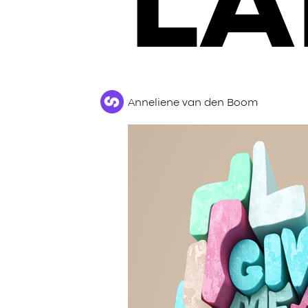
L
Anneliene van den Boom