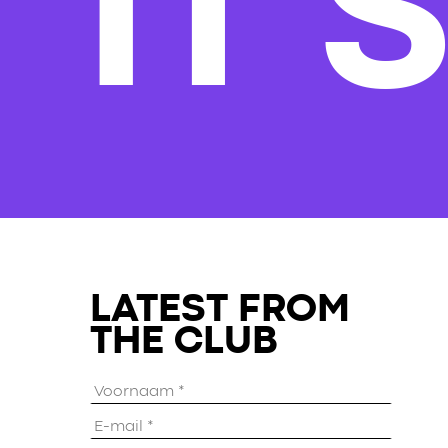
IT'
LATEST FROM
THE CLUB
Voornaam
*
E-