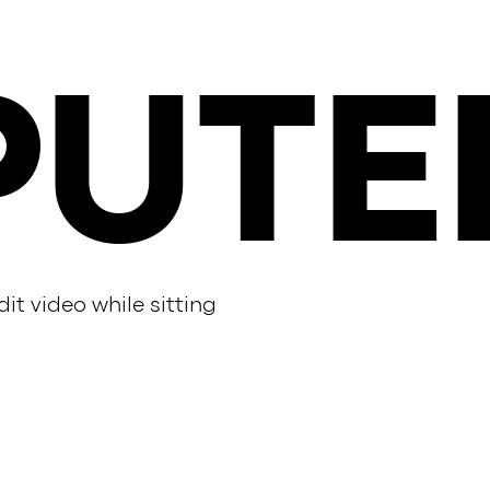
UTE
t video while sitting