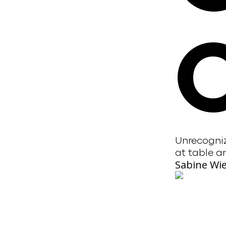
Unrecogniz
at table a
Sabine Wi