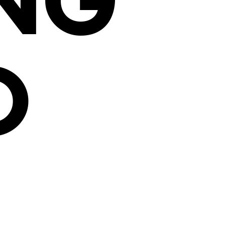
ING
O