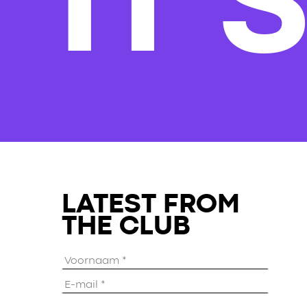
IT'
LATEST FROM
THE CLUB
Voornaam
*
E-