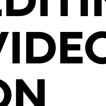
EDIT
VIDE
ON