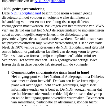
implementatie van de
NDF Zorgstandaard
.
100% gedragsverandering
Deze
NDF Zorgstandaard
beschrijft de norm waaraan goede
diabeteszorg moet voldoen en volgens welke richtlijnen de
behandeling van mensen met (een hoog risico op) diabetes
vormgegeven moet worden. We kregen van het ministerie van VWS
vier jaar de tijd om met het NAD de zorgstandaard te implementeren
zodat zoveel mogelijk zorgverleners in de diabeteszorg en –
preventie volgens de standaard zouden werken. De uitkomsten van
het project overtroffen mijn wildste verwachtingen. Uit de evaluatie
bleek dat 90% van de zorgverleners de NDF Zorgstandaard gebruikt
om de inhoud, organisatie en kwaliteit van de zorg vorm te geven.
“Een resultaat van formaat, mijn complimenten”, aldus minister
Schippers. Het betreft hier een 100% gedragsverandering! Twee
lessen die ik in deze periode heb geleerd zijn de volgende:
Communicatie en organisatie gaan hand in hand
Het uitgangspunt van het Nationaal Actieprogramma Diabetes
was ‘met en door het veld’. Dat kan een leuke kreet zijn: je
plant wat overleggen, hebt enkele gesprekjes, organiseert
informatieavonden en je bent er. De NDF voorzag echter dat
we het hiermee niet zouden redden bij de kritische doelgroep
en wilde het uitgangspunt bovendien waarmaken. Bevorderen
van samenhang, participatie en afstemming stonden hierbij