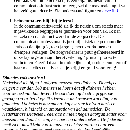
centraal. Om dit te bereiken, is een organisatiestructuur en
communicatie-infrastructuur neergezet die maximale input van
het veld garandeerde. Zie onderstaand figuur en
deze link
.
Schoenmaker, blijf bij je leest!
In de communicatiewereld zie ik de neiging om steeds meer
ingewikkelde begrippen te gebruiken voor ons vak. Ik kan
verzekeren dat dit niet werkt in de zorgsector. De
communicatieprofessional is juist bij uitstek de persoon die
‘ruis op de lijn’ (ok, toch jargon) moet voorkomen en
drempels verlagen. De zorgverlener is puur geïnteresseerd in
onze bijdrage om zijn dienstverlening / primair proces te
verbeteren. Geef dat aan in duidelijke taal, ondersteun hem of
haar met acties en advies en je krijgt er goud voor terug!
Diabetes volksziekte #1
Nederland telt bijna 1 miljoen mensen met diabetes. Dagelijks
krijgen meer dan 140 mensen te horen dat zij diabetes hebben –
voor de rest van hun leven. De aandoening heeft ingrijpende
gevolgen voor het dagelijks leven en de levensverwachting van
patiënten. Diabetes is bovendien ‘hofleverancier’ van hart- en
vaatziekten, blindheid en amputatie van lichaamsdelen. De
Nederlandse Diabetes Federatie bundelt negen lidorganisaties voor
mensen met diabetes, zorgverleners en onderzoekers. De federatie
heeft zich ontwikkeld van kennis- en beleidscentrum naar een
organisatie met enorm veel ervaring met de daadwerkelijke