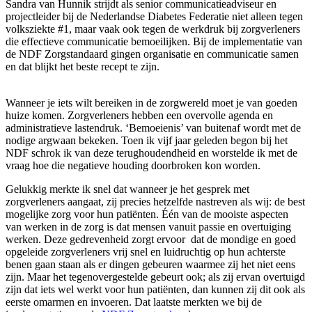
Sandra van Hunnik strijdt als senior communicatieadviseur en
projectleider bij de Nederlandse Diabetes Federatie niet alleen tegen
volksziekte #1, maar vaak ook tegen de werkdruk bij zorgverleners
die effectieve communicatie bemoeilijken. Bij de implementatie van
de NDF Zorgstandaard gingen organisatie en communicatie samen
en dat blijkt het beste recept te zijn.
Wanneer je iets wilt bereiken in de zorgwereld moet je van goeden
huize komen. Zorgverleners hebben een overvolle agenda en
administratieve lastendruk. ‘Bemoeienis’ van buitenaf wordt met de
nodige argwaan bekeken. Toen ik vijf jaar geleden begon bij het
NDF schrok ik van deze terughoudendheid en worstelde ik met de
vraag hoe die negatieve houding doorbroken kon worden.
Gelukkig merkte ik snel dat wanneer je het gesprek met
zorgverleners aangaat, zij precies hetzelfde nastreven als wij: de best
mogelijke zorg voor hun patiënten. Één van de mooiste aspecten
van werken in de zorg is dat mensen vanuit passie en overtuiging
werken. Deze gedrevenheid zorgt ervoor dat de mondige en goed
opgeleide zorgverleners vrij snel en luidruchtig op hun achterste
benen gaan staan als er dingen gebeuren waarmee zij het niet eens
zijn. Maar het tegenovergestelde gebeurt ook; als zij ervan overtuigd
zijn dat iets wel werkt voor hun patiënten, dan kunnen zij dit ook als
eerste omarmen en invoeren. Dat laatste merkten we bij de