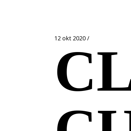
12 okt 2020
/
CL
C