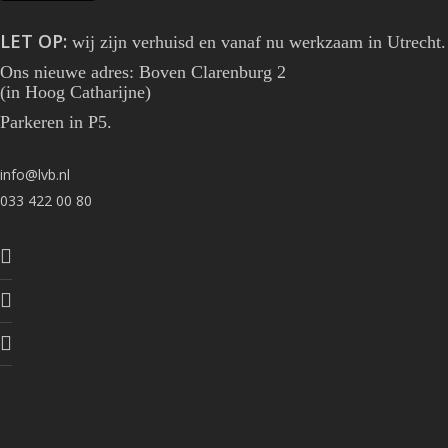
LET OP:
wij zijn verhuisd en vanaf nu werkzaam in Utrecht.
Ons nieuwe adres: Boven Clarenburg 2
(in Hoog Catharijne)
Parkeren in P5.
The Work
The Club
info@lvb.nl
The Teams
033 422 00 80
The News
Careers
Contact
Contactgegevens
LVB en cookies:
Welkom bij LVB. Op onze website maken we gebruik van cookies.
Hiermee kunnen wij onder andere het functioneren van onze website