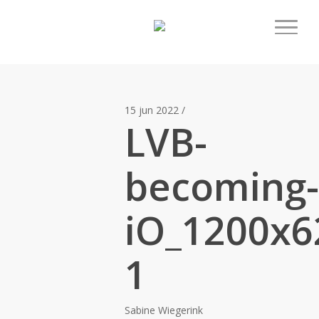
15 jun 2022
/
LVB-
becoming-
iO_1200x6
1
Sabine Wiegerink