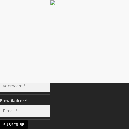
IT'S A CLUB
LATEST FROM THE CLUB
Voornaam
*
E-mailadres
*