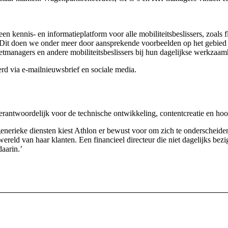
een kennis- en informatieplatform voor alle mobiliteitsbeslissers, zoal
 Dit doen we onder meer door aansprekende voorbeelden op het gebied va
etmanagers en andere mobiliteitsbeslissers bij hun dagelijkse werkzaam
rd via e-mailnieuwsbrief en sociale media.
rantwoordelijk voor de technische ontwikkeling, contentcreatie en hoo
enerieke diensten kiest Athlon er bewust voor om zich te onderscheiden
wereld van haar klanten. Een financieel directeur die niet dagelijks bez
daarin.’