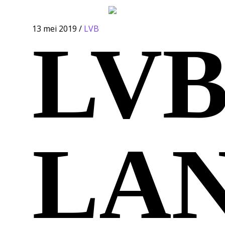
4
13 mei 2019
/
LVB
LV
LA