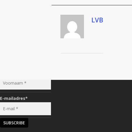
LVB
IT'S A CLUB
LATEST FROM THE CLUB
Voornaam
*
E-mailadres
*