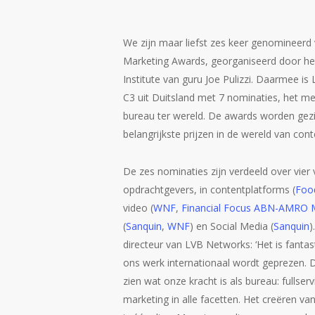
We zijn maar liefst zes keer genomineerd
Marketing Awards, georganiseerd door he
Institute van guru Joe Pulizzi. Daarmee i
C3 uit Duitsland met 7 nominaties, het 
bureau ter wereld. De awards worden gezi
belangrijkste prijzen in de wereld van con
De zes nominaties zijn verdeeld over vier 
opdrachtgevers, in contentplatforms (
Food
video (
WNF
,
Financial Focus ABN-AMRO 
(
Sanquin
,
WNF
) en Social Media (
Sanquin
)
directeur van LVB Networks: ‘Het is fantas
ons werk internationaal wordt geprezen. 
zien wat onze kracht is als bureau: fullser
marketing in alle facetten. Het creëren va