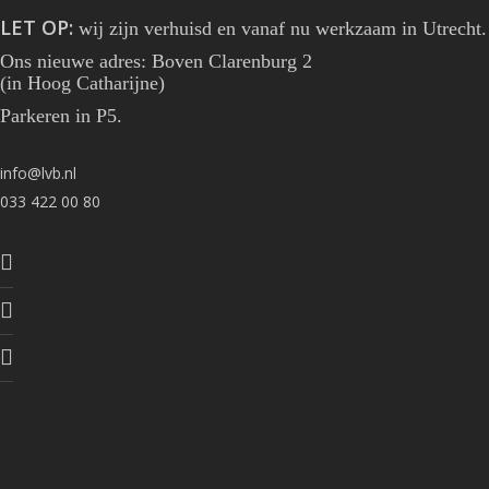
LET OP:
wij zijn verhuisd en vanaf nu werkzaam in Utrecht.
Ons nieuwe adres: Boven Clarenburg 2
(in Hoog Catharijne)
Parkeren in P5.
The Work
The Club
info@lvb.nl
The Teams
033 422 00 80
The News
Careers
Contact
Contactgegevens
LVB en cookies:
Welkom bij LVB. Op onze website maken we gebruik van cookies.
Hiermee kunnen wij onder andere het functioneren van onze website
verbeteren en webstatistieken bijhouden. Ook kunnen wij en derde