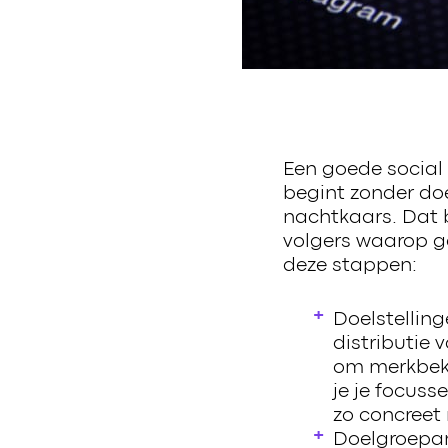
Een goede social 
begint zonder doe
nachtkaars. Dat b
volgers waarop g
deze stappen:
Doelstelling
distributie 
om merkbeke
je je focus
zo concreet m
Doelgroepana