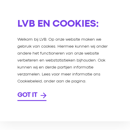
LVB EN COOKIES:
Welkom bij LVB. Op onze website maken we
EDIA
gebruik van cookies. Hiermee kunnen wij onder
andere het functioneren van onze website
verbeteren en webstatistieken bijhouden. Ook
 OP? 6
kunnen wij en derde partijen informatie
verzamelen. Lees voor meer informatie ons
 MOET
Cookiebeleid, onder aan de pagina.
GOT IT
k te zijn. Maar
l media kanalen