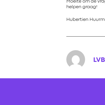
Moeite om de vr
helpen graag!
Hubertien Huurma
LVB