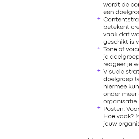
wordt de co
een doelgro
Contentstra
betekent cr
vaak dat wat
geschikt is 
Tone of voic
je doelgroep
reageer je w
Visuele str
doelgroep t
hiermee kun 
onder meer o
organisatie.
Posten: Voo
Hoe vaak? M
jouw organis