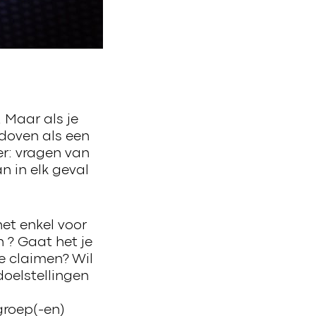
 Maar als je
 doven als een
er: vragen van
 in elk geval
et enkel voor
 ? Gaat het je
e claimen? Wil
oelstellingen
groep(-en)