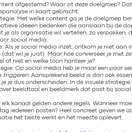
ntent afgestemd? Waar zit deze doelgroep? Da
epanalyse in kaart gebracht.
tegie: Met welke content ga je de doelgroep be
eatieve ideeën bedenken die aanslaan bij de do
 je als organisatie wil vertellen, zo verpakken, 
voor social media.
e: Als je social media inzet, ontkom je niet aan 
 (dat wil je juist). Maar hoe converseer je met 
el of niet en welke toon hanteer je?
ategie: Op social media heb je maar een paar s
e
triggeren
. Aansprekend beeld is dan ook essen
je je dus onderscheiden. In de visuele strategie
ver beeldtaal en beeldmerk dat past bij social 
r elk kanaal gelden andere regels. Wanneer moe
ag iedereen posten? Heel concreet geven we a
atie het beste werkt én het meeste oplevert.