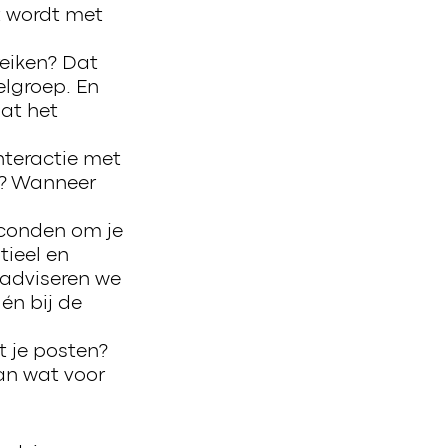
t wordt met
reiken? Dat
elgroep. En
dat het
interactie met
ze? Wanneer
econden om je
tieel en
 adviseren we
én bij de
t je posten?
an wat voor