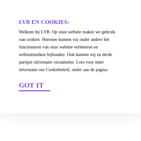
4
LVB EN COOKIES:
Welkom bij LVB. Op onze website maken we gebruik
/
27 MEI 2013
LVB
van cookies. Hiermee kunnen wij onder andere het
HET VERSCHIL TUSSEN
functioneren van onze website verbeteren en
VIDEOPRODUCTIE EN
webstatistieken bijhouden. Ook kunnen wij en derde
VIDEOMARKETING
partijen informatie verzamelen. Lees voor meer
Het verschil tussen
informatie ons Cookiebeleid, onder aan de pagina.
videoproductie en
GOT IT
videomarketing? Voor de
buitenwereld: de
effectiviteit van je content.
Voor LVB Networks gaat
het een stuk verder: een
wereld van MAM-systemen,