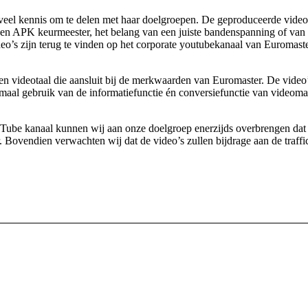
veel kennis om te delen met haar doelgroepen. De geproduceerde video
en APK keurmeester, het belang van een juiste bandenspanning of van d
ideo’s zijn terug te vinden op het corporate youtubekanaal van Eurom
ideotaal die aansluit bij de merkwaarden van Euromaster. De video’s h
aal gebruik van de informatiefunctie én conversiefunctie van videomar
uTube kanaal kunnen wij aan onze doelgroep enerzijds overbrengen dat
. Bovendien verwachten wij dat de video’s zullen bijdrage aan de traff