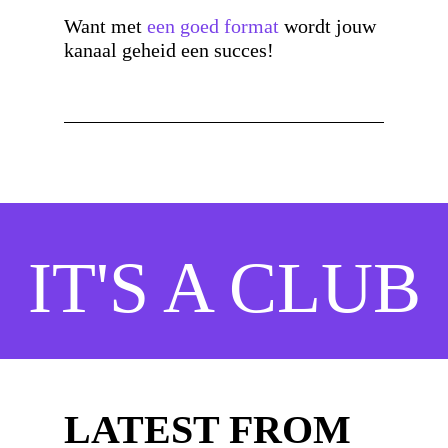
Want met
een goed format
wordt jouw
kanaal geheid een succes!
IT'S A CLUB
LATEST FROM