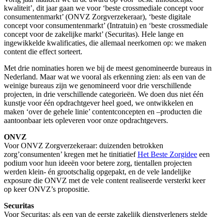
kwaliteit’, dit jaar gaan we voor ‘beste crossmediale concept voor
consumentenmarkt’ (ONVZ Zorgverzekeraar), ‘beste digitale
concept voor consumentenmarkt’ (Intratuin) en ‘beste crossmediale
concept voor de zakelijke markt’ (Securitas). Hele lange en
ingewikkelde kwalificaties, die allemaal neerkomen op: we maken
content die effect sorteert.
Met drie nominaties horen we bij de meest genomineerde bureaus in
Nederland. Maar wat we vooral als erkenning zien: als een van de
weinige bureaus zijn we genomineerd voor drie verschillende
projecten, in drie verschillende categorieën. We doen dus niet één
kunstje voor één opdrachtgever heel goed, we ontwikkelen en
maken ‘over de gehele linie’ contentconcepten en –producten die
aantoonbaar iets opleveren voor onze opdrachtgevers.
ONVZ
Voor ONVZ Zorgverzekeraar: duizenden betrokken
zorg’consumenten’ kregen met he tinitiatief
Het Beste Zorgidee
een
podium voor hun ideeën voor betere zorg, tientallen projecten
werden klein- én grootschalig opgepakt, en de vele landelijke
exposure die ONVZ met de vele content realiseerde versterkt keer
op keer ONVZ’s propositie.
Securitas
Voor Securitas: als een van de eerste zakelijk dienstverleners stelde