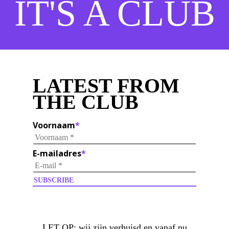
IT'S A CLUB
LATEST FROM
THE CLUB
Voornaam
*
E-mailadres
*
LET OP:
wij zijn verhuisd en vanaf nu