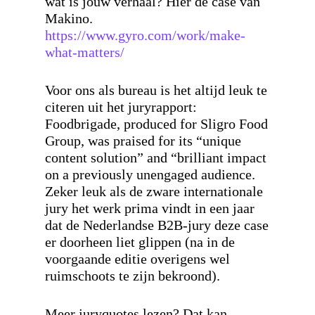
wat is jouw verhaal? Hier de case van
Makino.
https://www.gyro.com/work/make-
what-matters/
Voor ons als bureau is het altijd leuk te
citeren uit het juryrapport:
Foodbrigade, produced for Sligro Food
Group, was praised for its “unique
content solution” and “brilliant impact
on a previously unengaged audience.
Zeker leuk als de zware internationale
jury het werk prima vindt in een jaar
dat de Nederlandse B2B-jury deze case
er doorheen liet glippen (na in de
voorgaande editie overigens wel
ruimschoots te zijn bekroond).
Meer juryquotes lezen? Dat kan.