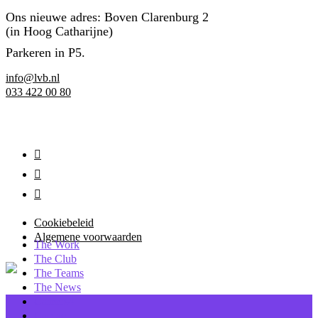
Ons nieuwe adres: Boven Clarenburg 2
(in Hoog Catharijne)
Parkeren in P5.
info@lvb.nl
033 422 00 80
Cookiebeleid
Algemene voorwaarden
The Work
The Club
The Teams
The News
Careers
4
Contact