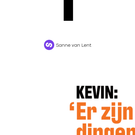
1
Sanne van Lent