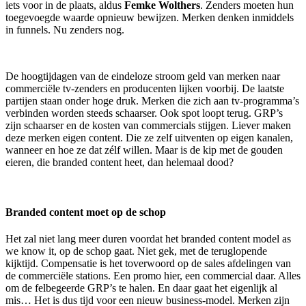
iets voor in de plaats, aldus
Femke Wolthers
. Zenders moeten hun
toegevoegde waarde opnieuw bewijzen. Merken denken inmiddels
in funnels. Nu zenders nog.
De hoogtijdagen van de eindeloze stroom geld van merken naar
commerciële tv-zenders en producenten lijken voorbij. De laatste
partijen staan onder hoge druk. Merken die zich aan tv-programma’s
verbinden worden steeds schaarser. Ook spot loopt terug. GRP’s
zijn schaarser en de kosten van commercials stijgen. Liever maken
deze merken eigen content. Die ze zelf uitventen op eigen kanalen,
wanneer en hoe ze dat zélf willen. Maar is de kip met de gouden
eieren, die branded content heet, dan helemaal dood?
Branded content moet op de schop
Het zal niet lang meer duren voordat het branded content model as
we know it, op de schop gaat. Niet gek, met de teruglopende
kijktijd. Compensatie is het toverwoord op de sales afdelingen van
de commerciële stations. Een promo hier, een commercial daar. Alles
om de felbegeerde GRP’s te halen. En daar gaat het eigenlijk al
mis… Het is dus tijd voor een nieuw business-model. Merken zijn