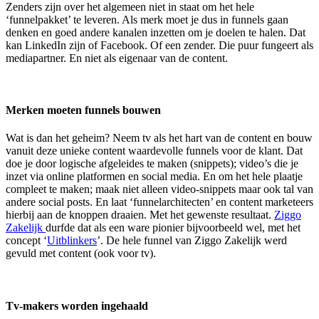
Zenders zijn over het algemeen niet in staat om het hele
‘funnelpakket’ te leveren. Als merk moet je dus in funnels gaan
denken en goed andere kanalen inzetten om je doelen te halen. Dat
kan LinkedIn zijn of Facebook. Of een zender. Die puur fungeert als
mediapartner. En niet als eigenaar van de content.
Merken moeten funnels bouwen
Wat is dan het geheim? Neem tv als het hart van de content en bouw
vanuit deze unieke content waardevolle funnels voor de klant. Dat
doe je door logische afgeleides te maken (snippets); video’s die je
inzet via online platformen en social media. En om het hele plaatje
compleet te maken; maak niet alleen video-snippets maar ook tal van
andere social posts. En laat ‘funnelarchitecten’ en content marketeers
hierbij aan de knoppen draaien. Met het gewenste resultaat.
Ziggo
Zakelijk
durfde dat als een ware pionier bijvoorbeeld wel, met het
concept ‘
Uitblinkers
’. De hele funnel van Ziggo Zakelijk werd
gevuld met content (ook voor tv).
Tv-makers worden ingehaald