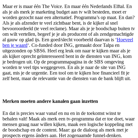
Maar er is maar één The Voice. En maar één Nederlands Elftal. En
als je als merk je marketing budget aan tv wilt besteden, moet er
worden gezocht naar een alternatief. Programma’s op maat. En dan?
Als je als afzender te veel zichtbaar bent, is de kijker al snel
bevooroordeeld (te veel reclame). Maar als je je boodschap buiten tv
om wilt vertellen, begeef je je als producent of als zendgemachtigde
al gauw op glad ijs. Een goed/slecht voorbeeld daarvan is ‘
Hoeveel
ben je waard
‘. Co-funded door ING, gemaakt door Talpa en
uitgezonden op SBS6. Heel erg leuk om naar te kijken maar als je
als kijker oprecht geïnteresseerd bent in de diensten van ING, kom
je bedrogen uit. Op de programmapagina in de SBS omgeving
worden te veel tips weggegeven. En als je naar de site van ING
gaat, mis je de urgentie. Een tool om te kijken hoe financieel fit je
zelf bent, maar de relevantie van de diensten van de bank blijft uit.
Merken moeten andere kanalen gaan inzetten
En dat is precies waar vanaf en nu en in de toekomst winst te
behalen valt! Maak als merk een tv-programma dat er toe doet, waar
mensen graag naar willen kijken, maak een logische koppeling met
de boodschap en de content. Maar: ga de dialoog als merk met je
prospects ergens ánders aan. Het zogenaamde funnel-denken.