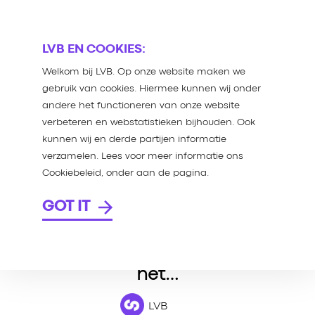
LVB EN COOKIES:
/
Welkom bij LVB. Op onze website maken we
27 JAN 2016
LVB
gebruik van cookies. Hiermee kunnen wij onder
6 KEER DINGEN DIE WÉL
andere het functioneren van onze website
UNIEK ZIJN
verbeteren en webstatistieken bijhouden. Ook
Te vaak omschrijven
kunnen wij en derde partijen informatie
organisaties zichzelf of
verzamelen. Lees voor meer informatie ons
een product als ‘uniek’.
Cookiebeleid, onder aan de pagina.
Dat is heel verleidelijk. En
GOT IT
in sommige gevallen is
het zelfs ook echt waar.
Maar dan nog moet je
het…
LVB