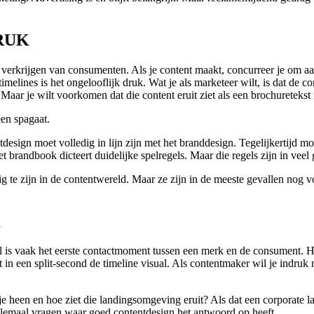
DRUK
erkrijgen van consumenten. Als je content maakt, concurreer je om aa
al timelines is het ongelooflijk druk. Wat je als marketeer wilt, is dat d
. Maar je wilt voorkomen dat die content eruit ziet als een brochuretekst
een spagaat.
design moet volledig in lijn zijn met het branddesign. Tegelijkertijd m
et brandbook dicteert duidelijke spelregels. Maar die regels zijn in vee
e zijn in de contentwereld. Maar ze zijn in de meeste gevallen nog vo
K
l is vaak het eerste contactmoment tussen een merk en de consument. Het 
 in een split-second de timeline visual. Als contentmaker wil je indru
 je heen en hoe ziet die landingsomgeving eruit? Als dat een corporate l
Allemaal vragen waar goed contentdesign het antwoord op heeft.