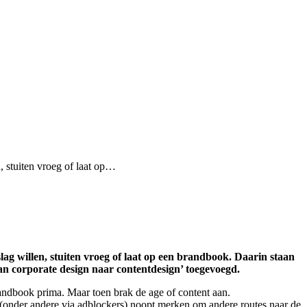
, stuiten vroeg of laat op…
ag willen, stuiten vroeg of laat op een brandbook. Daarin staan
an corporate design naar contentdesign’ toegevoegd.
ndbook prima. Maar toen brak de age of content aan.
g (onder andere via adblockers) noopt merken om andere routes naar de