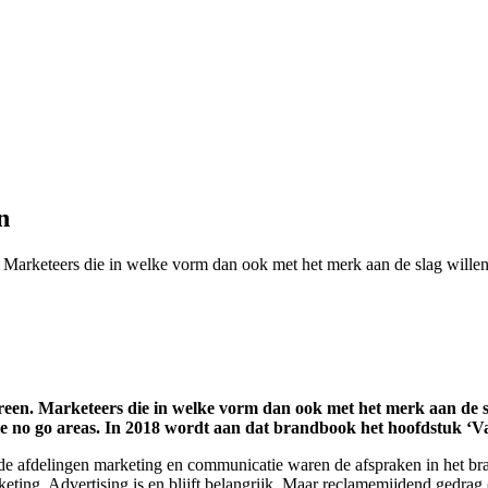
n
 Marketeers die in welke vorm dan ook met het merk aan de slag willen
reen. Marketeers die in welke vorm dan ook met het merk aan de sl
le no go areas. In 2018 wordt aan dat brandbook het hoofdstuk ‘V
e afdelingen marketing en communicatie waren de afspraken in het bra
keting. Advertising is en blijft belangrijk. Maar reclamemijdend gedra