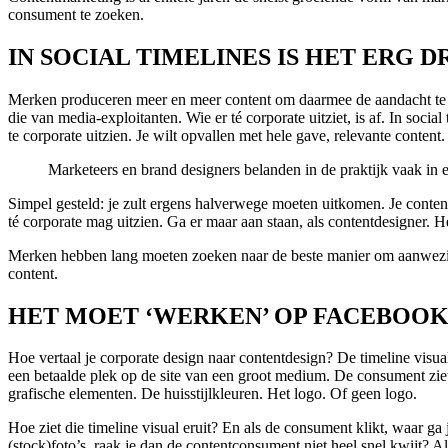
consument te zoeken.
IN SOCIAL TIMELINES IS HET ERG 
Merken produceren meer en meer content om daarmee de aandacht te v
die van media-exploitanten. Wie er té corporate uitziet, is af. In soci
te corporate uitzien. Je wilt opvallen met hele gave, relevante content
Marketeers en brand designers belanden in de praktijk vaak in 
Simpel gesteld: je zult ergens halverwege moeten uitkomen. Je content
té corporate mag uitzien. Ga er maar aan staan, als contentdesigner. H
Merken hebben lang moeten zoeken naar de beste manier om aanwezig t
content.
HET MOET ‘WERKEN’ OP FACEBOO
Hoe vertaal je corporate design naar contentdesign? De timeline visua
een betaalde plek op de site van een groot medium. De consument ziet
grafische elementen. De huisstijlkleuren. Het logo. Of geen logo.
Hoe ziet die timeline visual eruit? En als de consument klikt, waar ga
(stock)foto’s, raak je dan de contentconsument niet heel snel kwijt? 