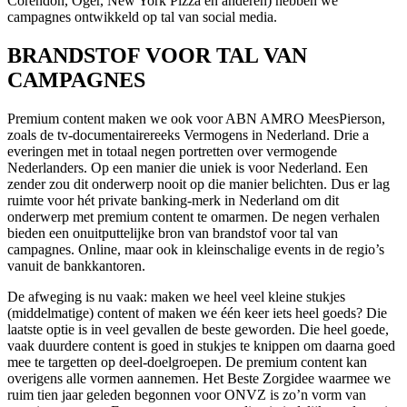
Corendon, Oger, New York Pizza en anderen) hebben we
campagnes ontwikkeld op tal van social media.
BRANDSTOF VOOR TAL VAN
CAMPAGNES
Premium content maken we ook voor ABN AMRO MeesPierson,
zoals de tv-documentairereeks Vermogens in Nederland. Drie a
everingen met in totaal negen portretten over vermogende
Nederlanders. Op een manier die uniek is voor Nederland. Een
zender zou dit onderwerp nooit op die manier belichten. Dus er lag
ruimte voor hét private banking-merk in Nederland om dit
onderwerp met premium content te omarmen. De negen verhalen
bieden een onuitputtelijke bron van brandstof voor tal van
campagnes. Online, maar ook in kleinschalige events in de regio’s
vanuit de bankkantoren.
De afweging is nu vaak: maken we heel veel kleine stukjes
(middelmatige) content of maken we één keer iets heel goeds? Die
laatste optie is in veel gevallen de beste geworden. Die heel goede,
vaak duurdere content is goed in stukjes te knippen om daarna goed
mee te targetten op deel-doelgroepen. De premium content kan
overigens alle vormen aannemen. Het Beste Zorgidee waarmee we
ruim tien jaar geleden begonnen voor ONVZ is zo’n vorm van