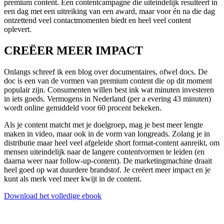
premium content. Een contentcampagne die uiteindelijk resulteert in
een dag met een uitreiking van een award, maar voor én na die dag
ontzettend veel contactmomenten biedt en heel veel content
oplevert.
CREËER MEER IMPACT
Onlangs schreef ik een blog over documentaires, ofwel docs. De
doc is een van de vormen van premium content die op dit moment
populair zijn. Consumenten willen best ink wat minuten investeren
in iets goeds. Vermogens in Nederland (per a evering 43 minuten)
wordt online gemiddeld voor 60 procent bekeken.
Als je content matcht met je doelgroep, mag je best meer lengte
maken in video, maar ook in de vorm van longreads. Zolang je in
distributie maar heel veel afgeleide short format-content aanreikt, om
mensen uiteindelijk naar de langere contentvormen te leiden (en
daarna weer naar follow-up-content). De marketingmachine draait
heel goed op wat duurdere brandstof. Je creëert meer impact en je
kunt als merk veel meer kwijt in de content.
Download het volledige ebook