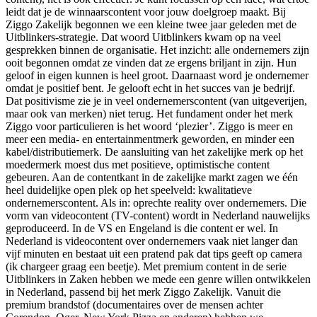
leidt dat je de winnaarscontent voor jouw doelgroep maakt. Bij
Ziggo Zakelijk begonnen we een kleine twee jaar geleden met de
Uitblinkers-strategie. Dat woord Uitblinkers kwam op na veel
gesprekken binnen de organisatie. Het inzicht: alle ondernemers zijn
ooit begonnen omdat ze vinden dat ze ergens briljant in zijn. Hun
geloof in eigen kunnen is heel groot. Daarnaast word je ondernemer
omdat je positief bent. Je gelooft echt in het succes van je bedrijf.
Dat positivisme zie je in veel ondernemerscontent (van uitgeverijen,
maar ook van merken) niet terug. Het fundament onder het merk
Ziggo voor particulieren is het woord ‘plezier’. Ziggo is meer en
meer een media- en entertainmentmerk geworden, en minder een
kabel/distributiemerk. De aansluiting van het zakelijke merk op het
moedermerk moest dus met positieve, optimistische content
gebeuren. Aan de contentkant in de zakelijke markt zagen we één
heel duidelijke open plek op het speelveld: kwalitatieve
ondernemerscontent. Als in: oprechte reality over ondernemers. Die
vorm van videocontent (TV-content) wordt in Nederland nauwelijks
geproduceerd. In de VS en Engeland is die content er wel. In
Nederland is videocontent over ondernemers vaak niet langer dan
vijf minuten en bestaat uit een pratend pak dat tips geeft op camera
(ik chargeer graag een beetje). Met premium content in de serie
Uitblinkers in Zaken hebben we mede een genre willen ontwikkelen
in Nederland, passend bij het merk Ziggo Zakelijk. Vanuit die
premium brandstof (documentaires over de mensen achter