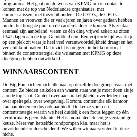
programma. Het gaat om de wens van KPMG om in contact te
komen met de top van Nederlandse organisaties, met
commissarissen, met toezichthouders. De CEO’s, de CFO’s.
Mannen en vrouwen die er vaak jaren en jaren over gedaan hebben
om tot het hoogste punt op de carrièreladder te komen. Als ze daar
eenmaal zijn aanbeland, weten ze één ding vrijwel zeker: ze zitten
1347 dagen aan de top. Gemiddeld dan. Een vrij korte tijd waarin je
op een plek zit waar je heel veel verantwoordelijkheid draagt en het
verschil kunt maken. Dat inzicht is omgezet in het kernformat
binnen de contentstrategie, die we samen met KPMG op deze
doelgroep hebben ontwikkeld.
WINNAARSCONTENT
De Big Four richten zich allemaal op dezelfde doelgroep. Vaak met
content. Ze bieden artikelen aan waarin staat wat je moet doen als je
aan de top staat. Content over aansprakelijkheid, over leiderschap,
over spelregels, over wetgeving. Kortom, content,die elk kantoor
kan aanbieden en dus ook aanbiedt. De keuze voor een
contentstrategie waarin we heel duidelijk een focus leggen op één
kernformat is geen riskante. Het is momenteel de enige verstandige
keuze. Meer van hetzelfde rondpompen kán, maar het is
onvoldoende onderscheidend. We willen winnaarscontent in deze
niche.