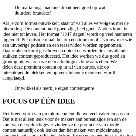
De marketing- machine draait heel goed op wat
duurdere brandstof
Als je zo’n format ontwikkelt, staat of valt alles vervolgens met de
uitvoering. De content moet goed zijn, heel goed. Anders komt het
idee niet tot leven. Het format ‘1347 dagen’ wordt op veel manieren
ingevuld. Per episode draait het om één topman of – vrouw met wie
een uitvoerige podcast en een teaservideo worden opgenomen.
Daaromheen komt geschreven content en worden de aanvullende
stukken content geproduceerd. Het idee werken we dus goed en
grondig uit, waarna we de marketingmachine aanzetten. We
delen deze premium content op in tal van partjes, die op
uiteenlopende plekken en op verschillende manieren wordt
aangejaagd.
Ontwikkel als merk je eigen contentgenre
FOCUS OP ÉÉN IDEE
Het is een vorm van premium content die we veel vaker toepassen.
Dat is niet alleen leuk voor de makers aan bureauzijde (en aan de
kant van de opdrachtgever vinden ze de productie van mooie
content natuurlijk ook leuker dan het maken van middelmatige
content), het is ook effectief. Je kunt focussen op één idee, wat ertoe